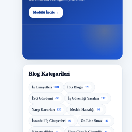
48
Modülü İncele →
Modül
Blog Kategorileri
İş Cinayetleri
İSG Bloğu
1489
526
İSG Gündemi
İş Güvenliği Yasaları
498
132
Yargı Kararları
Meslek Hastalığı
130
99
İstanbul İş Cinayetleri
On-Line Sınav
99
86
85
85