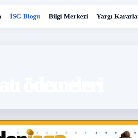
a
İSG Blogu
Bilgi Merkezi
Yargı Kararla
tı ödemeleri