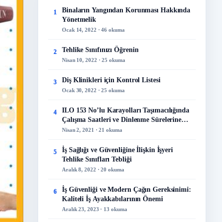
Binaların Yangından Korunması Hakkında
1
Yönetmelik
Ocak 14, 2022 · 46 okuma
Tehlike Sınıfınızı Öğrenin
2
Nisan 10, 2022 · 25 okuma
Diş Klinikleri için Kontrol Listesi
3
Ocak 30, 2022 · 25 okuma
ILO 153 No’lu Karayolları Taşımacılığında
4
Çalışma Saatleri ve Dinlenme Sürelerine
İlişkin Sözleşme
Nisan 2, 2021 · 21 okuma
İş Sağlığı ve Güvenliğine İlişkin İşyeri
5
Tehlike Sınıfları Tebliği
Aralık 8, 2022 · 20 okuma
İş Güvenliği ve Modern Çağın Gereksinimi:
6
Kaliteli İş Ayakkabılarının Önemi
Aralık 23, 2023 · 13 okuma