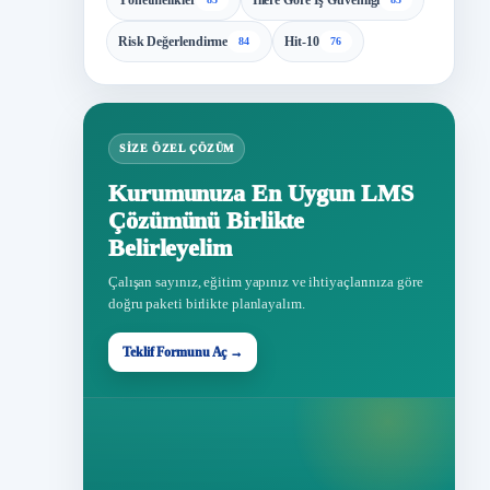
Yönetmelikler
İllere Göre İş Güvenliği
Risk Değerlendirme
Hit-10
84
76
SIZE ÖZEL ÇÖZÜM
Kurumunuza En Uygun LMS
Çözümünü Birlikte
Belirleyelim
Çalışan sayınız, eğitim yapınız ve ihtiyaçlarınıza göre
doğru paketi birlikte planlayalım.
Teklif Formunu Aç →
Teklif