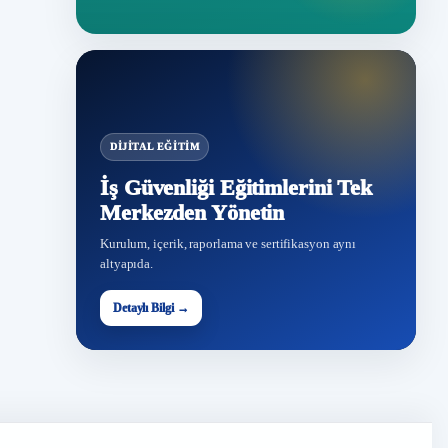
DIJITAL EĞITIM
İş Güvenliği Eğitimlerini Tek
Merkezden Yönetin
Kurulum, içerik, raporlama ve sertifikasyon aynı
altyapıda.
Detaylı Bilgi →
İG