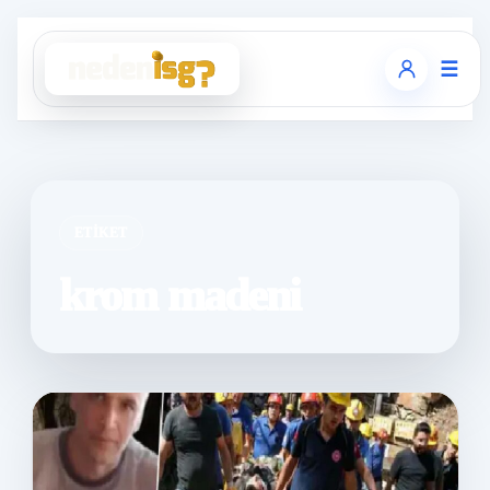
☰
ETIKET
krom madeni