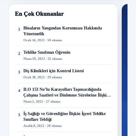
En Çok Okunanlar
Nİ
Ku
Binaların Yangından Korunması Hakkında
1
Yönetmelik
300+
Ocak 14, 2022 · 50 okuma
kuru
Tehlike Sınıfınızı Öğrenin
2
M
Nisan 10, 2022 · 32 okuma
Diş Klinikleri için Kontrol Listesi
3
Ocak 30, 2022 · 29 okuma
48
ILO 153 No’lu Karayolları Taşımacılığında
4
Mo
Çalışma Saatleri ve Dinlenme Sürelerine İlişkin
Sözleşme
Nisan 2, 2021 · 27 okuma
İş Sağlığı ve Güvenliğine İlişkin İşyeri Tehlike
5
Sınıfları Tebliği
Aralık 8, 2022 · 20 okuma