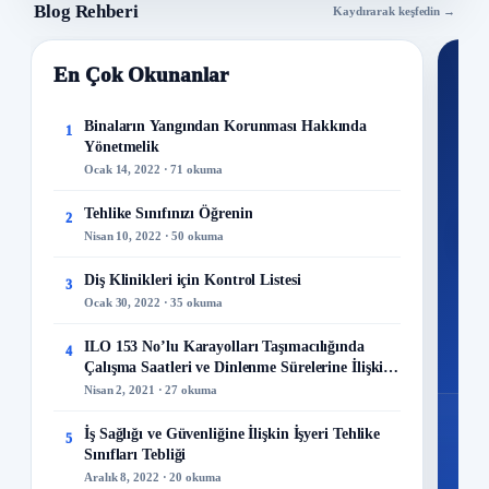
Blog Rehberi
Kaydırarak keşfedin →
En Çok Okunanlar
Nİ
Ku
Binaların Yangından Korunması Hakkında
1
Yönetmelik
300+
Ocak 14, 2022 · 71 okuma
kuru
Tehlike Sınıfınızı Öğrenin
2
M
Nisan 10, 2022 · 50 okuma
Diş Klinikleri için Kontrol Listesi
3
Ocak 30, 2022 · 35 okuma
48
ILO 153 No’lu Karayolları Taşımacılığında
4
Mo
Çalışma Saatleri ve Dinlenme Sürelerine İlişkin
Sözleşme
Nisan 2, 2021 · 27 okuma
İş Sağlığı ve Güvenliğine İlişkin İşyeri Tehlike
5
Sınıfları Tebliği
Aralık 8, 2022 · 20 okuma