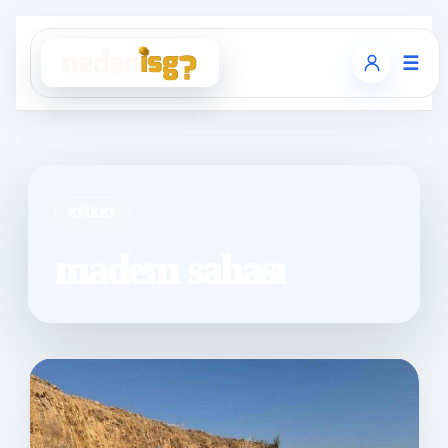
☰
ETIKET
madem sahası