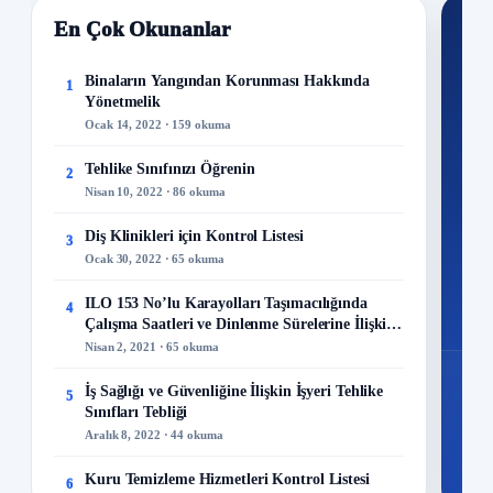
En Çok Okunanlar
Nİ
Ku
Binaların Yangından Korunması Hakkında
1
Yönetmelik
300+
Ocak 14, 2022 · 159 okuma
kuru
Tehlike Sınıfınızı Öğrenin
2
M
Nisan 10, 2022 · 86 okuma
Diş Klinikleri için Kontrol Listesi
3
Ocak 30, 2022 · 65 okuma
48
ILO 153 No’lu Karayolları Taşımacılığında
4
Mo
Çalışma Saatleri ve Dinlenme Sürelerine İlişkin
Sözleşme
Nisan 2, 2021 · 65 okuma
İş Sağlığı ve Güvenliğine İlişkin İşyeri Tehlike
5
Sınıfları Tebliği
Aralık 8, 2022 · 44 okuma
Kuru Temizleme Hizmetleri Kontrol Listesi
6