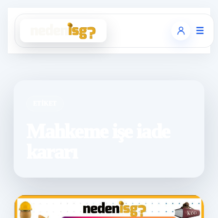
☰
ETIKET
Mahkeme işe iade
kararı