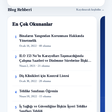
öğrenilirken, içeride mahsur kalanların çoğu
Blog Rehberi
Kaydırarak keşfedin →
dumandan zehirlenerek hayatını kaybetti.
En Çok Okunanlar
Nİ
Ku
Binaların Yangından Korunması Hakkında
1
Yönetmelik
300+
Ocak 14, 2022 · 40 okuma
kuru
ILO 153 No’lu Karayolları Taşımacılığında
2
M
Çalışma Saatleri ve Dinlenme Sürelerine İlişkin
Sözleşme
Nisan 2, 2021 · 21 okuma
Diş Klinikleri için Kontrol Listesi
3
Ocak 30, 2022 · 20 okuma
48
Mo
Tehlike Sınıfınızı Öğrenin
4
Nisan 10, 2022 · 15 okuma
İş Sağlığı ve Güvenliğine İlişkin İşyeri Tehlike
5
Sınıfları Tebliği