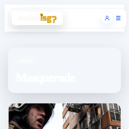
☰
ETIKET
Masquerade