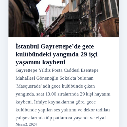
İstanbul Gayrettepe’de gece
kulübündeki yangında 29 işçi
yaşamını kaybetti
Gayrettepe Yıldız Posta Caddesi Esentepe
Mahallesi Gönenoğlu Sokak'ta bulunan
'Masquerade' adlı gece kulübünde çıkan
yangında, saat 13.00 sıralarında 29 kişi hayatını
kaybetti. İtfaiye kaynaklarına göre, gece
kulübünde yapılan ses yalıtımı ve dekor tadilatı
çalışmalarında tüp patlaması yaşandı ve elyaf
Nisan 2, 2024
malzemeler tutuştu. Mekanın tek kapısı olduğu