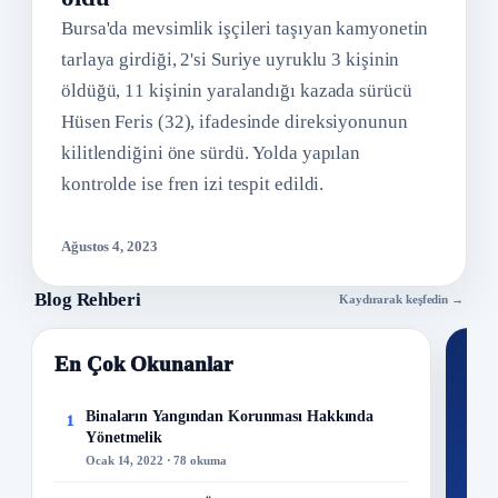
Bursa'da mevsimlik işçileri taşıyan kamyonetin
tarlaya girdiği, 2'si Suriye uyruklu 3 kişinin
öldüğü, 11 kişinin yaralandığı kazada sürücü
Hüsen Feris (32), ifadesinde direksiyonunun
kilitlendiğini öne sürdü. Yolda yapılan
kontrolde ise fren izi tespit edildi.
Ağustos 4, 2023
Blog Rehberi
Kaydırarak keşfedin →
En Çok Okunanlar
Nİ
Ku
Binaların Yangından Korunması Hakkında
1
Yönetmelik
300+
Ocak 14, 2022 · 78 okuma
kuru