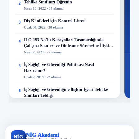
Tehlike Sınıfınızı Öğrenin
2
M
Nisan 10, 2022 · 54 okuma
Diş Klinikleri için Kontrol Listesi
3
Ocak 30, 2022 · 38 okuma
48
ILO 153 No’lu Karayolları Taşımacılığında
4
Mo
Çalışma Saatleri ve Dinlenme Sürelerine İlişkin
Sözleşme
Nisan 2, 2021 · 27 okuma
İş Sağlığı ve Güvenliği Politikası Nasıl
5
Hazırlanır?
Ocak 2, 2019 · 22 okuma
İş Sağlığı ve Güvenliğine İlişkin İşyeri Tehlike
6
Sınıfları Tebliği
Aralık 8, 2022 · 20 okuma
İş Güvenliği ve Modern Çağın Gereksinimi:
7
Kaliteli İş Ayakkabılarının Önemi
Aralık 23, 2023 · 16 okuma
NİG Akademi
NİG