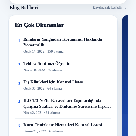
Blog Rehberi
Kaydırarak keşfedin →
En Çok Okunanlar
Nİ
Ku
Binaların Yangından Korunması Hakkında
1
Yönetmelik
300+
Ocak 14, 2022 · 159 okuma
kuru
Tehlike Sınıfınızı Öğrenin
2
M
Nisan 10, 2022 · 86 okuma
Diş Klinikleri için Kontrol Listesi
3
Ocak 30, 2022 · 64 okuma
48
ILO 153 No’lu Karayolları Taşımacılığında
4
Mo
Çalışma Saatleri ve Dinlenme Sürelerine İlişkin
Sözleşme
Nisan 2, 2021 · 61 okuma
Kuru Temizleme Hizmetleri Kontrol Listesi
5
Kasım 21, 2022 · 43 okuma