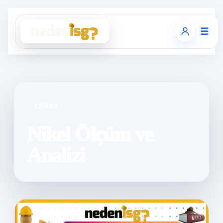
☰
ETIKET
Nikel Ölçüm ve
Analizi