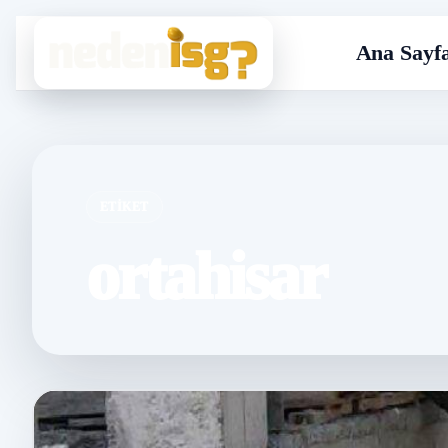
Ana Sayf
ETIKET
ortahisar