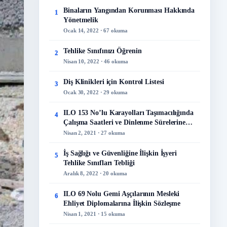
Binaların Yangından Korunması Hakkında
1
Yönetmelik
Ocak 14, 2022 · 67 okuma
Tehlike Sınıfınızı Öğrenin
2
Nisan 10, 2022 · 46 okuma
Diş Klinikleri için Kontrol Listesi
3
Ocak 30, 2022 · 29 okuma
ILO 153 No’lu Karayolları Taşımacılığında
4
Çalışma Saatleri ve Dinlenme Sürelerine
İlişkin Sözleşme
Nisan 2, 2021 · 27 okuma
İş Sağlığı ve Güvenliğine İlişkin İşyeri
5
Tehlike Sınıfları Tebliği
Aralık 8, 2022 · 20 okuma
ILO 69 Nolu Gemi Aşçılarının Mesleki
6
Ehliyet Diplomalarına İlişkin Sözleşme
Nisan 1, 2021 · 15 okuma