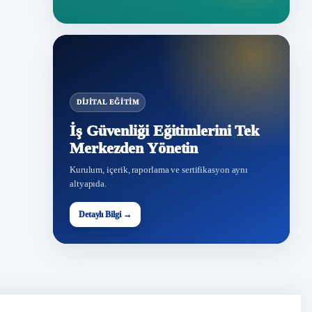
DIJITAL EĞITIM
İş Güvenliği Eğitimlerini Tek
Merkezden Yönetin
Kurulum, içerik, raporlama ve sertifikasyon aynı
altyapıda.
Detaylı Bilgi →
İG