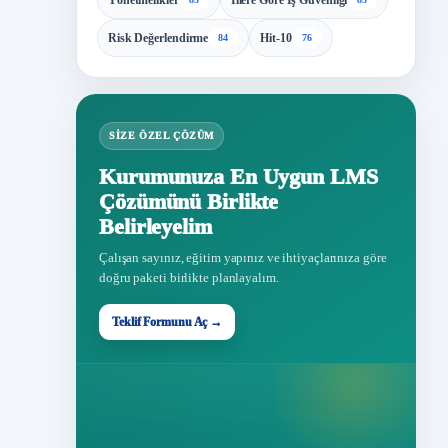
Yönetmelikler
İllere Göre İş Güvenliği
Risk Değerlendirme
Hit-10
84
76
SIZE ÖZEL ÇÖZÜM
Kurumunuza En Uygun LMS
Çözümünü Birlikte
Belirleyelim
Çalışan sayınız, eğitim yapınız ve ihtiyaçlarınıza göre
doğru paketi birlikte planlayalım.
Teklif Formunu Aç →
Teklif