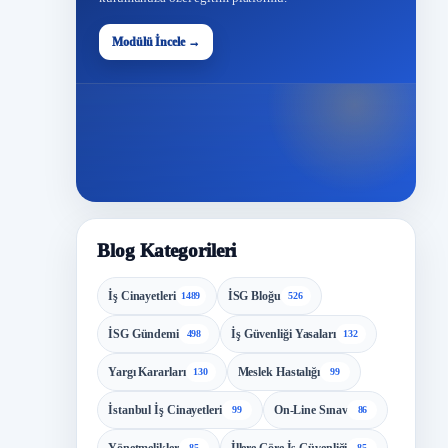
48
Modülü İncele →
Modül
Blog Kategorileri
İş Cinayetleri
İSG Bloğu
1489
526
İSG Gündemi
İş Güvenliği Yasaları
498
132
Yargı Kararları
Meslek Hastalığı
130
99
İstanbul İş Cinayetleri
On-Line Sınav
99
86
85
85