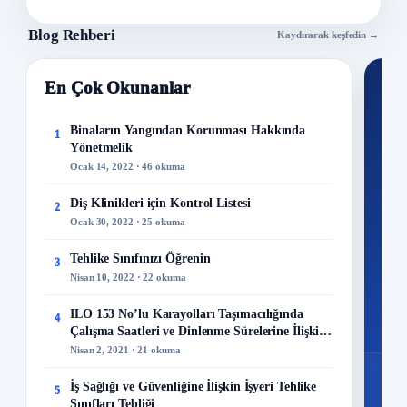
Blog Rehberi
Kaydırarak keşfedin →
En Çok Okunanlar
Nİ
Ku
Binaların Yangından Korunması Hakkında
1
Yönetmelik
300+
Ocak 14, 2022 · 46 okuma
kuru
Diş Klinikleri için Kontrol Listesi
2
M
Ocak 30, 2022 · 25 okuma
Tehlike Sınıfınızı Öğrenin
3
Nisan 10, 2022 · 22 okuma
48
ILO 153 No’lu Karayolları Taşımacılığında
4
Mo
Çalışma Saatleri ve Dinlenme Sürelerine İlişkin
Sözleşme
Nisan 2, 2021 · 21 okuma
İş Sağlığı ve Güvenliğine İlişkin İşyeri Tehlike
5
Sınıfları Tebliği