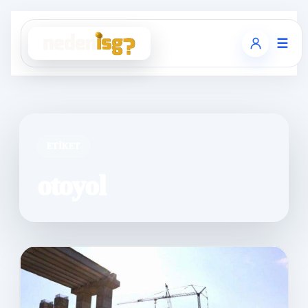
☰
ETIKET
otoyol