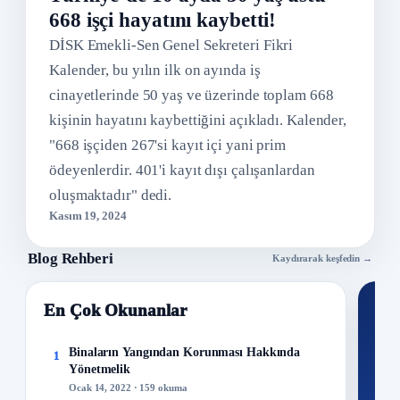
668 işçi hayatını kaybetti!
DİSK Emekli-Sen Genel Sekreteri Fikri
Kalender, bu yılın ilk on ayında iş
cinayetlerinde 50 yaş ve üzerinde toplam 668
kişinin hayatını kaybettiğini açıkladı. Kalender,
"668 işçiden 267'si kayıt içi yani prim
ödeyenlerdir. 401'i kayıt dışı çalışanlardan
oluşmaktadır" dedi.
Kasım 19, 2024
Blog Rehberi
Kaydırarak keşfedin →
En Çok Okunanlar
Nİ
Ku
Binaların Yangından Korunması Hakkında
1
Yönetmelik
300+
Ocak 14, 2022 · 159 okuma
kuru