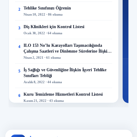
Tehlike Sınıfınızı Öğrenin
2
M
Nisan 10, 2022 · 86 okuma
Diş Klinikleri için Kontrol Listesi
3
Ocak 30, 2022 · 64 okuma
48
ILO 153 No’lu Karayolları Taşımacılığında
4
Mo
Çalışma Saatleri ve Dinlenme Sürelerine İlişkin
Sözleşme
Nisan 2, 2021 · 61 okuma
İş Sağlığı ve Güvenliğine İlişkin İşyeri Tehlike
5
Sınıfları Tebliği
Aralık 8, 2022 · 44 okuma
Kuru Temizleme Hizmetleri Kontrol Listesi
6
Kasım 21, 2022 · 43 okuma
İş Sağlığı ve Güvenliği Politikası Nasıl
7
Hazırlanır?
Ocak 2, 2019 · 38 okuma