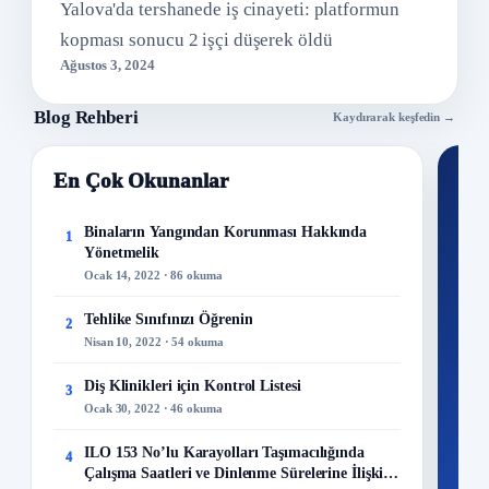
Yalova'da tershanede iş cinayeti: platformun
kopması sonucu 2 işçi düşerek öldü
Ağustos 3, 2024
Blog Rehberi
Kaydırarak keşfedin →
En Çok Okunanlar
Nİ
Ku
Binaların Yangından Korunması Hakkında
1
Yönetmelik
300+
Ocak 14, 2022 · 86 okuma
kuru
Tehlike Sınıfınızı Öğrenin
2
M
Nisan 10, 2022 · 54 okuma
Diş Klinikleri için Kontrol Listesi
3
Ocak 30, 2022 · 46 okuma
48
ILO 153 No’lu Karayolları Taşımacılığında
4
Mo
Çalışma Saatleri ve Dinlenme Sürelerine İlişkin