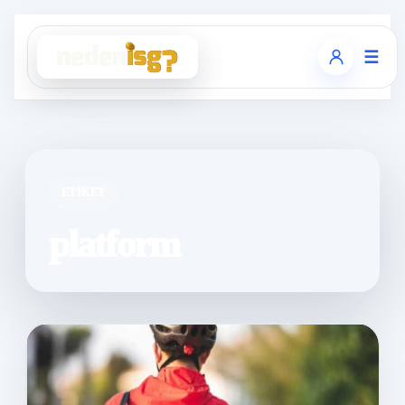
☰
ETIKET
platform