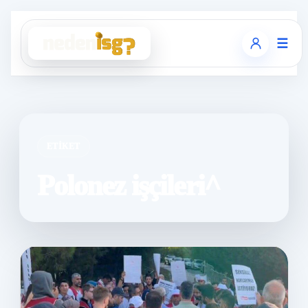
☰
ETIKET
Polonez işçileri^