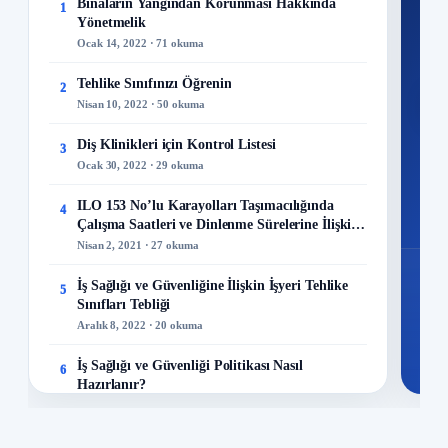
Ku
Binaların Yangından Korunması Hakkında
1
Yönetmelik
300+
Ocak 14, 2022 · 71 okuma
kuru
Tehlike Sınıfınızı Öğrenin
2
M
Nisan 10, 2022 · 50 okuma
Diş Klinikleri için Kontrol Listesi
3
Ocak 30, 2022 · 29 okuma
48
ILO 153 No’lu Karayolları Taşımacılığında
4
Mo
Çalışma Saatleri ve Dinlenme Sürelerine İlişkin
Sözleşme
Nisan 2, 2021 · 27 okuma
İş Sağlığı ve Güvenliğine İlişkin İşyeri Tehlike
5
Sınıfları Tebliği
Aralık 8, 2022 · 20 okuma
İş Sağlığı ve Güvenliği Politikası Nasıl
6
Hazırlanır?
Ocak 2, 2019 · 18 okuma
ILO 69 Nolu Gemi Aşçılarının Mesleki Ehliyet