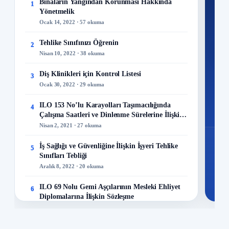
Ku
Binaların Yangından Korunması Hakkında
1
Yönetmelik
300+
Ocak 14, 2022 · 57 okuma
kuru
Tehlike Sınıfınızı Öğrenin
2
M
Nisan 10, 2022 · 38 okuma
Diş Klinikleri için Kontrol Listesi
3
Ocak 30, 2022 · 29 okuma
48
ILO 153 No’lu Karayolları Taşımacılığında
4
Mo
Çalışma Saatleri ve Dinlenme Sürelerine İlişkin
Sözleşme
Nisan 2, 2021 · 27 okuma
İş Sağlığı ve Güvenliğine İlişkin İşyeri Tehlike
5
Sınıfları Tebliği
Aralık 8, 2022 · 20 okuma
ILO 69 Nolu Gemi Aşçılarının Mesleki Ehliyet
6
Diplomalarına İlişkin Sözleşme
Nisan 1, 2021 · 15 okuma
İş Güvenliği ve Modern Çağın Gereksinimi: