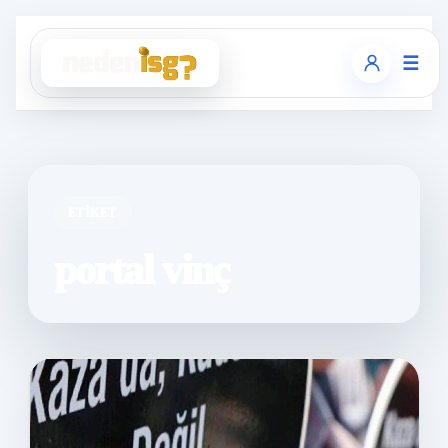
☰
ETIKET
portal vinç