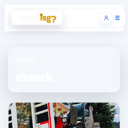
☰
ETIKET
römork