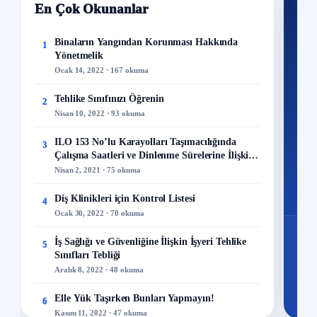
En Çok Okunanlar
Nİ
Ku
Binaların Yangından Korunması Hakkında
1
Yönetmelik
300+
Ocak 14, 2022 · 167 okuma
kuru
Tehlike Sınıfınızı Öğrenin
2
M
Nisan 10, 2022 · 93 okuma
ILO 153 No’lu Karayolları Taşımacılığında
3
Çalışma Saatleri ve Dinlenme Sürelerine İlişkin
Sözleşme
Nisan 2, 2021 · 75 okuma
48
Mo
Diş Klinikleri için Kontrol Listesi
4
Ocak 30, 2022 · 70 okuma
İş Sağlığı ve Güvenliğine İlişkin İşyeri Tehlike
5
Sınıfları Tebliği
Aralık 8, 2022 · 48 okuma
Elle Yük Taşırken Bunları Yapmayın!
6
Kasım 11, 2022 · 47 okuma