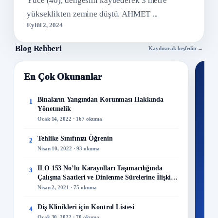
Yüce (40), dengesini kaybederek 3 metre
yükseklikten zemine düştü. AHMET ...
Eylül 2, 2024
Blog Rehberi
Kaydırarak keşfedin →
En Çok Okunanlar
Nİ
Ku
Binaların Yangından Korunması Hakkında
1
Yönetmelik
300+
Ocak 14, 2022 · 167 okuma
kuru
Tehlike Sınıfınızı Öğrenin
2
M
Nisan 10, 2022 · 93 okuma
ILO 153 No’lu Karayolları Taşımacılığında
3
Çalışma Saatleri ve Dinlenme Sürelerine İlişkin
Sözleşme
Nisan 2, 2021 · 75 okuma
48
Mo
Diş Klinikleri için Kontrol Listesi
4
Ocak 30, 2022 · 70 okuma