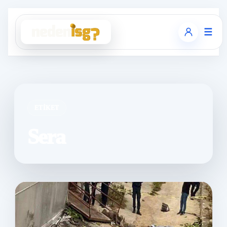
☰
ETIKET
Sera