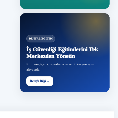
DIJITAL EĞITIM
İş Güvenliği Eğitimlerini Tek
Merkezden Yönetin
Kurulum, içerik, raporlama ve sertifikasyon aynı
altyapıda.
Detaylı Bilgi →
İG