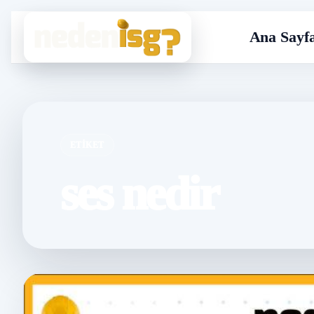
Ana Sayf
ETIKET
ses nedir