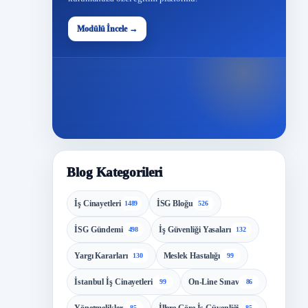
48
Modülü İncele →
Modül
Blog Kategorileri
İş Cinayetleri
İSG Bloğu
1489
526
İSG Gündemi
İş Güvenliği Yasaları
498
132
Yargı Kararları
Meslek Hastalığı
130
99
İstanbul İş Cinayetleri
On-Line Sınav
99
86
85
85