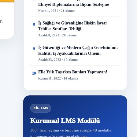
7
Ehliyet Diplomalarına İlişkin Sözleşme
Nisan 1, 2021 · 21 okuma
r.
İş Sağlığı ve Güvenliğine İlişkin İşyeri
8
Tehlike Sınıfları Tebliği
Aralık 8, 2022 · 20 okuma
İş Güvenliği ve Modern Çağın Gereksinimi:
9
Kaliteli İş Ayakkabılarının Önemi
Aralık 23, 2023 · 19 okuma
Elle Yük Taşırken Bunları Yapmayın!
10
Kasım 11, 2022 · 14 okuma
NİG LMS
Kurumsal LMS Modülü
300+ hazır eğitim ve birbirine entegre 48 modülle
kurumunuza özel eğitim platformu.