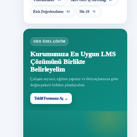
Yönetmelikler
İllere Göre İş Güvenliği
Risk Değerlendirme
Hit-10
84
76
SIZE ÖZEL ÇÖZÜM
Kurumunuza En Uygun LMS
Çözümünü Birlikte
Belirleyelim
Çalışan sayınız, eğitim yapınız ve ihtiyaçlarınıza göre
doğru paketi birlikte planlayalım.
Teklif Formunu Aç →
Teklif