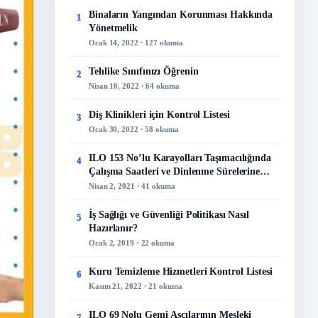
Binaların Yangından Korunması Hakkında
1
Yönetmelik
Ocak 14, 2022 · 127 okuma
Tehlike Sınıfınızı Öğrenin
2
Nisan 10, 2022 · 64 okuma
Diş Klinikleri için Kontrol Listesi
3
Ocak 30, 2022 · 58 okuma
ILO 153 No’lu Karayolları Taşımacılığında
4
Çalışma Saatleri ve Dinlenme Sürelerine
İlişkin Sözleşme
Nisan 2, 2021 · 41 okuma
İş Sağlığı ve Güvenliği Politikası Nasıl
5
Hazırlanır?
Ocak 2, 2019 · 22 okuma
Kuru Temizleme Hizmetleri Kontrol Listesi
6
Kasım 21, 2022 · 21 okuma
ILO 69 Nolu Gemi Aşçılarının Mesleki