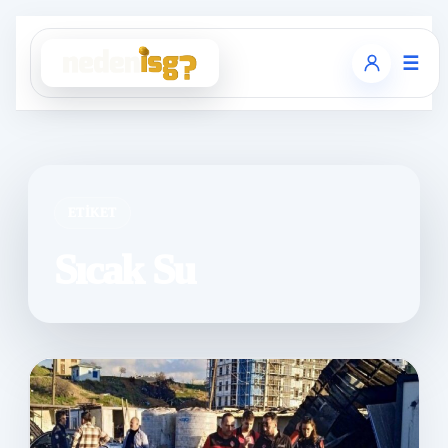
☰
ETIKET
Sıcak Su