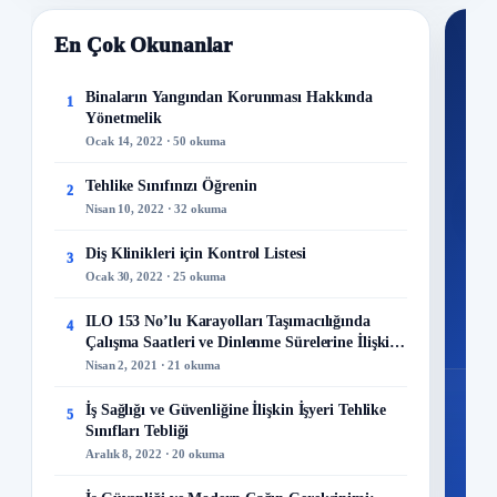
En Çok Okunanlar
Nİ
Ku
Binaların Yangından Korunması Hakkında
1
Yönetmelik
300+
Ocak 14, 2022 · 50 okuma
kuru
Tehlike Sınıfınızı Öğrenin
2
M
Nisan 10, 2022 · 32 okuma
Diş Klinikleri için Kontrol Listesi
3
Ocak 30, 2022 · 25 okuma
48
ILO 153 No’lu Karayolları Taşımacılığında
4
Mo
Çalışma Saatleri ve Dinlenme Sürelerine İlişkin
Sözleşme
Nisan 2, 2021 · 21 okuma
İş Sağlığı ve Güvenliğine İlişkin İşyeri Tehlike
5
Sınıfları Tebliği
Aralık 8, 2022 · 20 okuma