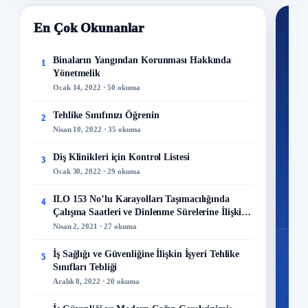
En Çok Okunanlar
Nİ
Ku
Binaların Yangından Korunması Hakkında
1
Yönetmelik
300+
Ocak 14, 2022 · 50 okuma
kuru
Tehlike Sınıfınızı Öğrenin
2
M
Nisan 10, 2022 · 35 okuma
Diş Klinikleri için Kontrol Listesi
3
Ocak 30, 2022 · 29 okuma
48
ILO 153 No’lu Karayolları Taşımacılığında
4
Mo
Çalışma Saatleri ve Dinlenme Sürelerine İlişkin
Sözleşme
Nisan 2, 2021 · 27 okuma
İş Sağlığı ve Güvenliğine İlişkin İşyeri Tehlike
5
Sınıfları Tebliği
Aralık 8, 2022 · 20 okuma