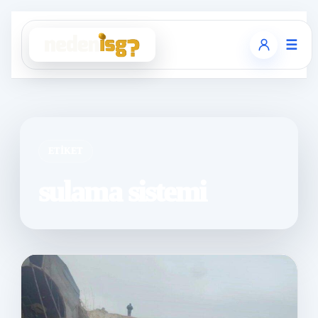
☰
ETIKET
sulama sistemi