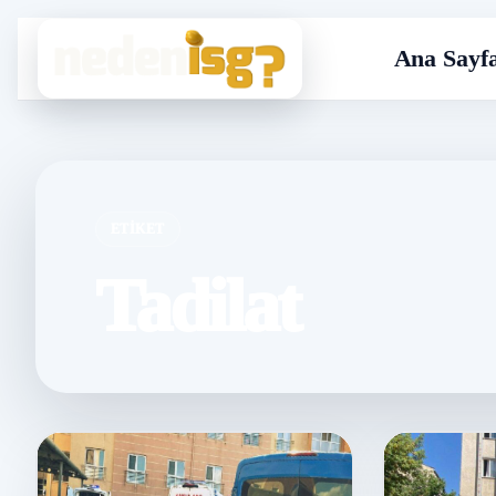
Ana Sayf
ETIKET
Tadilat