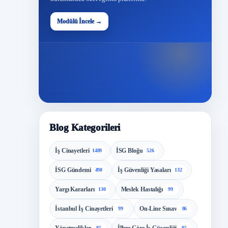
48
Modülü İncele →
Modül
Blog Kategorileri
İş Cinayetleri
İSG Bloğu
1489
526
İSG Gündemi
İş Güvenliği Yasaları
498
132
Yargı Kararları
Meslek Hastalığı
130
99
İstanbul İş Cinayetleri
On-Line Sınav
99
86
85
85