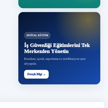
DIJITAL EĞITIM
İş Güvenliği Eğitimlerini Tek
Merkezden Yönetin
Kurulum, içerik, raporlama ve sertifikasyon aynı
altyapıda.
Detaylı Bilgi →
İG