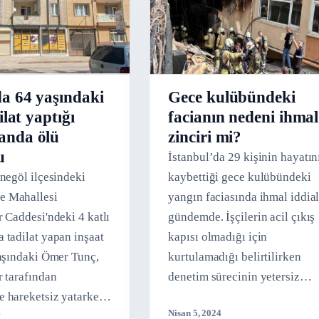
a 64 yaşındaki
Gece kulübündeki
dilat yaptığı
facianın nedeni ihmal
anda ölü
zinciri mi?
u
İstanbul’da 29 kişinin hayatın
İnegöl ilçesindeki
kaybettiği gece kulübündeki
 Mahallesi
yangın faciasında ihmal iddial
r Caddesi'ndeki 4 katlı
gündemde. İşçilerin acil çıkış
 tadilat yapan inşaat
kapısı olmadığı için
yaşındaki Ömer Tunç,
kurtulamadığı belirtilirken
r tarafından
denetim sürecinin yetersiz
 hareketsiz yatarken
olduğu savunuluyor.
4
Nisan 5, 2024
hbar üzerine adrese