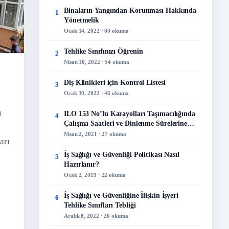
Binaların Yangından Korunması Hakkında
1
Yönetmelik
Ocak 14, 2022 · 80 okuma
Tehlike Sınıfınızı Öğrenin
2
Nisan 10, 2022 · 54 okuma
Diş Klinikleri için Kontrol Listesi
3
Ocak 30, 2022 · 46 okuma
ı
ILO 153 No’lu Karayolları Taşımacılığında
4
Çalışma Saatleri ve Dinlenme Sürelerine
İlişkin Sözleşme
Nisan 2, 2021 · 27 okuma
arı
İş Sağlığı ve Güvenliği Politikası Nasıl
5
Hazırlanır?
Ocak 2, 2019 · 22 okuma
İş Sağlığı ve Güvenliğine İlişkin İşyeri
6
Tehlike Sınıfları Tebliği
Aralık 8, 2022 · 20 okuma