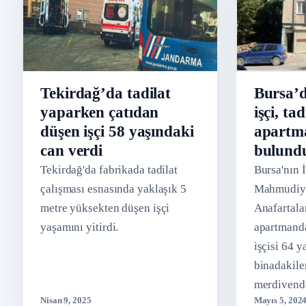
Tekirdağ’da tadilat
Bursa’d
yaparken çatıdan
işçi, ta
düşen işçi 58 yaşındaki
apartm
can verdi
bulund
Tekirdağ'da fabrikada tadilat
Bursa'nın 
çalışması esnasında yaklaşık 5
Mahmudiye
metre yüksekten düşen işçi
Anafartala
yaşamını yitirdi.
apartmanda
işçisi 64 
binadakile
merdivende
Nisan 9, 2025
Mayıs 5, 202
bulundu. İ