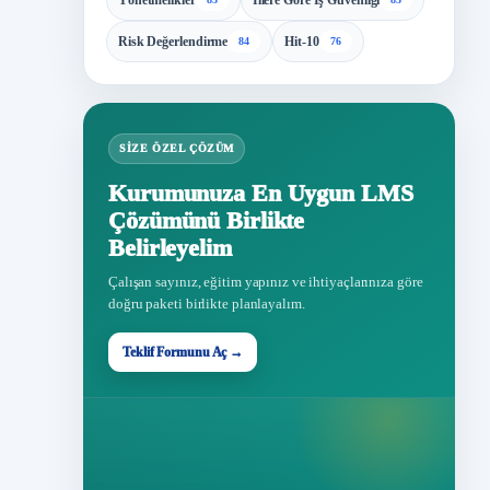
Yönetmelikler
İllere Göre İş Güvenliği
Risk Değerlendirme
Hit-10
84
76
SIZE ÖZEL ÇÖZÜM
Kurumunuza En Uygun LMS
Çözümünü Birlikte
Belirleyelim
Çalışan sayınız, eğitim yapınız ve ihtiyaçlarınıza göre
doğru paketi birlikte planlayalım.
Teklif Formunu Aç →
Teklif