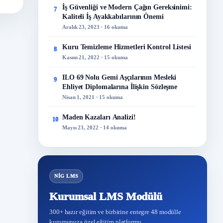
İş Güvenliği ve Modern Çağın Gereksinimi:
7
Kaliteli İş Ayakkabılarının Önemi
Aralık 23, 2023 · 16 okuma
Kuru Temizleme Hizmetleri Kontrol Listesi
8
Kasım 21, 2022 · 15 okuma
ILO 69 Nolu Gemi Aşçılarının Mesleki
9
Ehliyet Diplomalarına İlişkin Sözleşme
Nisan 1, 2021 · 15 okuma
Maden Kazaları Analizi!
10
Mayıs 23, 2022 · 14 okuma
NİG LMS
Kurumsal LMS Modülü
300+ hazır eğitim ve birbirine entegre 48 modülle
kurumunuza özel eğitim platformu.