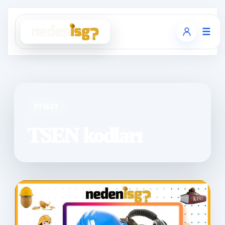
☰
ETIKET
TSEN kodları