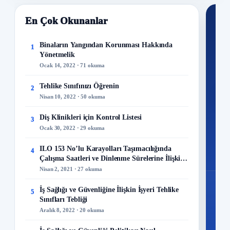
En Çok Okunanlar
Nİ
Ku
Binaların Yangından Korunması Hakkında
1
Yönetmelik
300+
Ocak 14, 2022 · 71 okuma
kuru
Tehlike Sınıfınızı Öğrenin
2
M
Nisan 10, 2022 · 50 okuma
Diş Klinikleri için Kontrol Listesi
3
Ocak 30, 2022 · 29 okuma
48
ILO 153 No’lu Karayolları Taşımacılığında
4
Mo
Çalışma Saatleri ve Dinlenme Sürelerine İlişkin
Sözleşme
Nisan 2, 2021 · 27 okuma
İş Sağlığı ve Güvenliğine İlişkin İşyeri Tehlike
5
Sınıfları Tebliği
Aralık 8, 2022 · 20 okuma