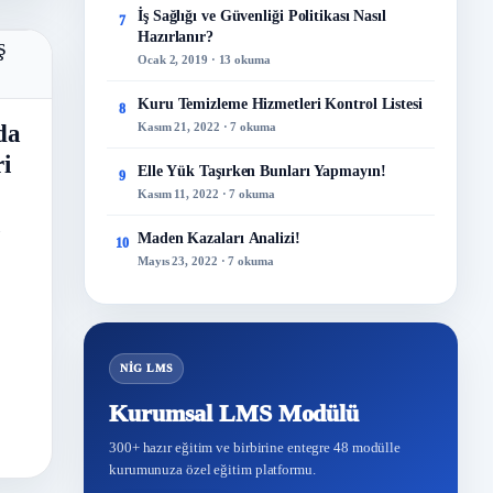
İş Sağlığı ve Güvenliği Politikası Nasıl
7
Hazırlanır?
Ocak 2, 2019 · 13 okuma
Kuru Temizleme Hizmetleri Kontrol Listesi
8
Kasım 21, 2022 · 7 okuma
da
ri
Elle Yük Taşırken Bunları Yapmayın!
9
Kasım 11, 2022 · 7 okuma
u
Maden Kazaları Analizi!
10
Mayıs 23, 2022 · 7 okuma
NİG LMS
Kurumsal LMS Modülü
300+ hazır eğitim ve birbirine entegre 48 modülle
kurumunuza özel eğitim platformu.