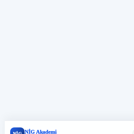
NİG Akademi
NİG