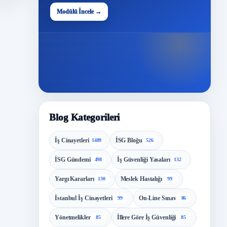
48
Modülü İncele →
Modül
Blog Kategorileri
İş Cinayetleri
İSG Bloğu
1489
526
İSG Gündemi
İş Güvenliği Yasaları
498
132
Yargı Kararları
Meslek Hastalığı
130
99
İstanbul İş Cinayetleri
On-Line Sınav
99
86
Yönetmelikler
İllere Göre İş Güvenliği
85
85