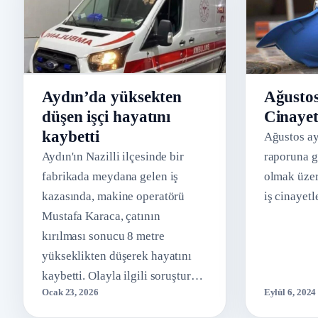
Aydın’da yüksekten
Ağustos
düşen işçi hayatını
Cinayet
kaybetti
Ağustos ayı
Aydın'ın Nazilli ilçesinde bir
raporuna g
fabrikada meydana gelen iş
olmak üzer
kazasında, makine operatörü
iş cinayetl
Mustafa Karaca, çatının
kırılması sonucu 8 metre
yükseklikten düşerek hayatını
kaybetti. Olayla ilgili soruşturma
Ocak 23, 2026
Eylül 6, 2024
başlatıldı.