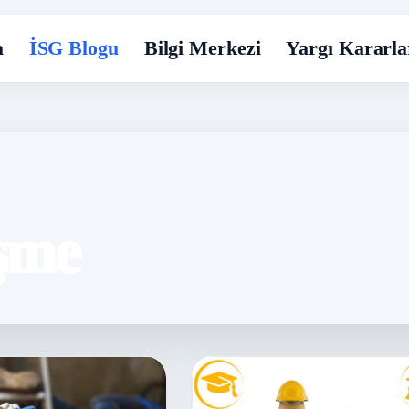
a
İSG Blogu
Bilgi Merkezi
Yargı Kararla
şme