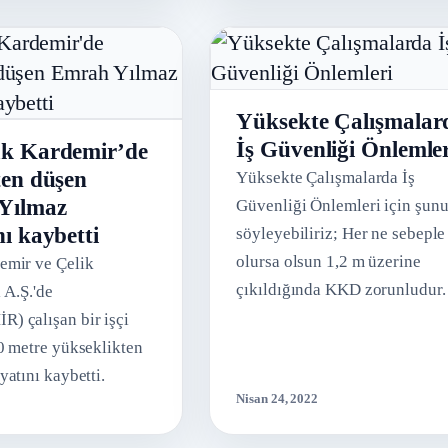
Yüksekte Çalışmalar
İş Güvenliği Önlemle
k Kardemir’de
en düşen
Yüksekte Çalışmalarda İş
Yılmaz
Güvenliği Önlemleri için şun
ı kaybetti
söyleyebiliriz; Her ne sebeple
olursa olsun 1,2 m üzerine
emir ve Çelik
çıkıldığında KKD zorunludur.
 A.Ş.'de
 çalışan bir işçi
0 metre yükseklikten
yatını kaybetti.
Nisan 24, 2022