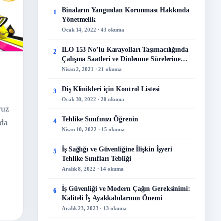
Binaların Yangından Korunması Hakkında
1
Yönetmelik
Ocak 14, 2022 · 43 okuma
ILO 153 No’lu Karayolları Taşımacılığında
2
Çalışma Saatleri ve Dinlenme Sürelerine
İlişkin Sözleşme
Nisan 2, 2021 · 21 okuma
Diş Klinikleri için Kontrol Listesi
3
Ocak 30, 2022 · 20 okuma
ruz
Tehlike Sınıfınızı Öğrenin
4
rda
Nisan 10, 2022 · 15 okuma
İş Sağlığı ve Güvenliğine İlişkin İşyeri
5
Tehlike Sınıfları Tebliği
Aralık 8, 2022 · 14 okuma
İş Güvenliği ve Modern Çağın Gereksinimi:
6
Kaliteli İş Ayakkabılarının Önemi
Aralık 23, 2023 · 13 okuma