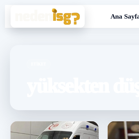
Ana Sayf
ETIKET
yüksekten dü