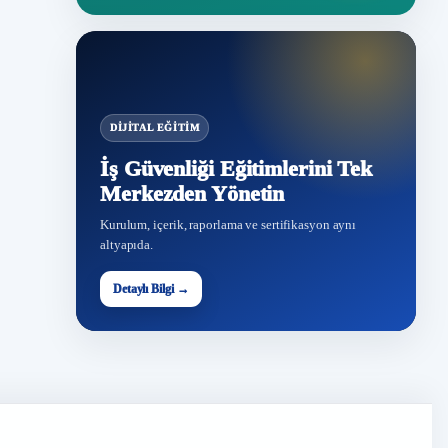
DIJITAL EĞITIM
İş Güvenliği Eğitimlerini Tek
Merkezden Yönetin
Kurulum, içerik, raporlama ve sertifikasyon aynı
altyapıda.
Detaylı Bilgi →
İG