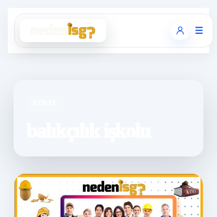
☰
ETIKET
balıkçılık işkolu