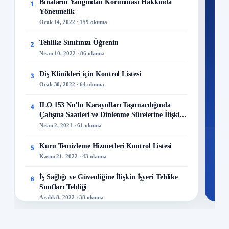
Ku
Binaların Yangından Korunması Hakkında
1
Yönetmelik
300+
Ocak 14, 2022 · 159 okuma
kuru
Tehlike Sınıfınızı Öğrenin
2
M
Nisan 10, 2022 · 86 okuma
Diş Klinikleri için Kontrol Listesi
3
Ocak 30, 2022 · 64 okuma
48
ILO 153 No’lu Karayolları Taşımacılığında
4
Mo
Çalışma Saatleri ve Dinlenme Sürelerine İlişkin
Sözleşme
Nisan 2, 2021 · 61 okuma
Kuru Temizleme Hizmetleri Kontrol Listesi
5
Kasım 21, 2022 · 43 okuma
İş Sağlığı ve Güvenliğine İlişkin İşyeri Tehlike
6
Sınıfları Tebliği
Aralık 8, 2022 · 38 okuma
İş Sağlığı ve Güvenliği Politikası Nasıl
7
Hazırlanır?