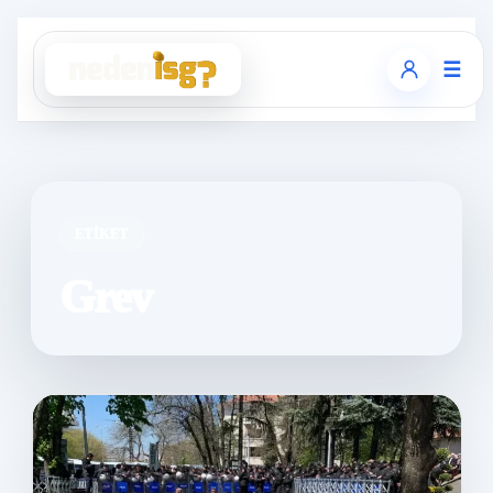
☰
ETIKET
Grev