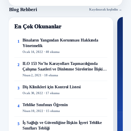
çıkartılmasına karar verdi.
Blog Rehberi
Kaydırarak keşfedin →
En Çok Okunanlar
Nİ
Ku
Binaların Yangından Korunması Hakkında
1
Yönetmelik
300+
Ocak 14, 2022 · 40 okuma
kuru
ILO 153 No’lu Karayolları Taşımacılığında
2
M
Çalışma Saatleri ve Dinlenme Sürelerine İlişkin
Sözleşme
Nisan 2, 2021 · 18 okuma
Diş Klinikleri için Kontrol Listesi
3
Ocak 30, 2022 · 17 okuma
48
Mo
Tehlike Sınıfınızı Öğrenin
4
Nisan 10, 2022 · 15 okuma
İş Sağlığı ve Güvenliğine İlişkin İşyeri Tehlike
5
Sınıfları Tebliği