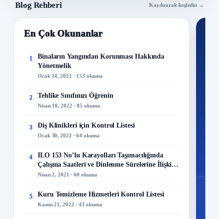
Blog Rehberi
Kaydırarak keşfedin →
merak edilid. Peki, Siyanür nedir, ne için
kullanılır? Siyanür nasıl zehirler? Siyanürün
En Çok Okunanlar
Nİ
etkileri nelerdir?
Ku
Binaların Yangından Korunması Hakkında
1
Yönetmelik
300+
Ocak 14, 2022 · 153 okuma
kuru
Tehlike Sınıfınızı Öğrenin
2
M
Nisan 10, 2022 · 85 okuma
Diş Klinikleri için Kontrol Listesi
3
Ocak 30, 2022 · 64 okuma
48
ILO 153 No’lu Karayolları Taşımacılığında
4
Mo
Çalışma Saatleri ve Dinlenme Sürelerine İlişkin
Sözleşme
Nisan 2, 2021 · 60 okuma
Kuru Temizleme Hizmetleri Kontrol Listesi
5
Kasım 21, 2022 · 43 okuma