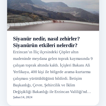
Siyanür nedir, nasıl zehirler?
Siyanürün etkileri nelerdir?
Erzincan’ın İliç ilçesindeki Çöpler altın
madeninde meydana gelen toprak kaymasında 9
çalışan toprak altında kaldı. İçişleri Bakanı Ali
Yerlikaya, 400 kişi ile bölgede arama-kurtarma
çalışması yürütüldüğünü bildirdi. İletişim
Başkanlığı, Çevre, Şehircilik ve İklim
Değişikliği Bakanlığı ile Erzincan Valiliği'nden
Şubat 14, 2024
siyanür iddialarına ilişkin açıklama geldi. Bu
gelişmenin ardından siyanürün ne olduğu