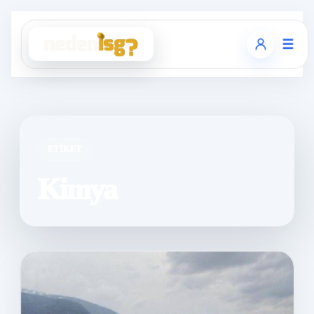
☰
ETIKET
Kimya