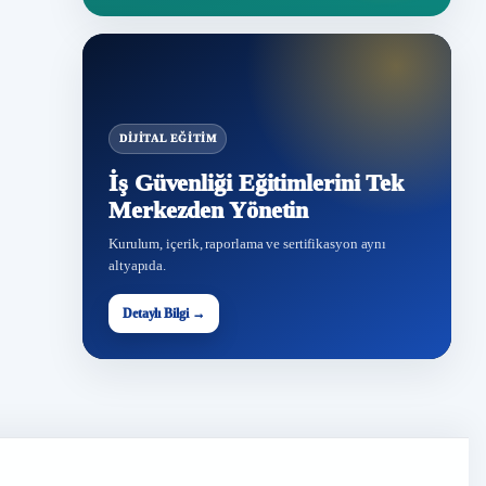
DIJITAL EĞITIM
İş Güvenliği Eğitimlerini Tek
Merkezden Yönetin
Kurulum, içerik, raporlama ve sertifikasyon aynı
altyapıda.
Detaylı Bilgi →
İG