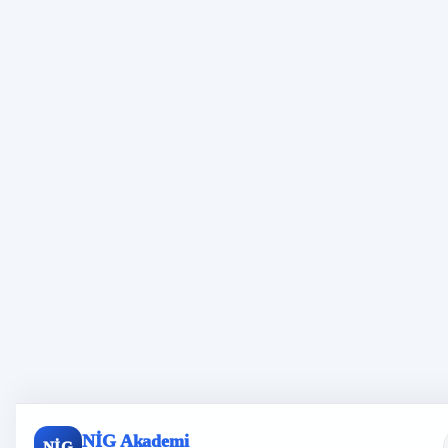
NİG Akademi
NİG