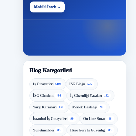
48
Modülü İncele →
Modül
Blog Kategorileri
İş Cinayetleri
İSG Bloğu
1489
526
İSG Gündemi
İş Güvenliği Yasaları
498
132
Yargı Kararları
Meslek Hastalığı
130
99
İstanbul İş Cinayetleri
On-Line Sınav
99
86
Yönetmelikler
İllere Göre İş Güvenliği
85
85