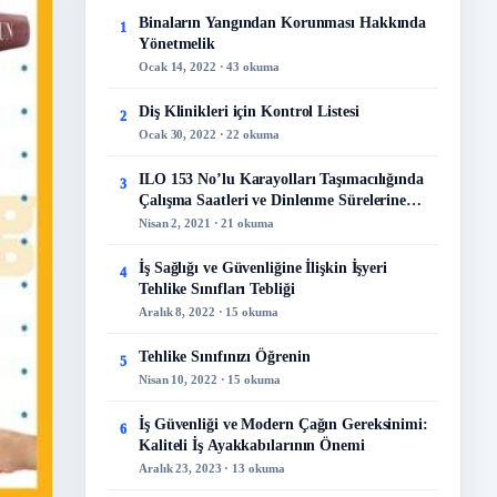
Binaların Yangından Korunması Hakkında
1
Yönetmelik
Ocak 14, 2022 · 43 okuma
Diş Klinikleri için Kontrol Listesi
2
Ocak 30, 2022 · 22 okuma
ILO 153 No’lu Karayolları Taşımacılığında
3
Çalışma Saatleri ve Dinlenme Sürelerine
İlişkin Sözleşme
Nisan 2, 2021 · 21 okuma
İş Sağlığı ve Güvenliğine İlişkin İşyeri
4
Tehlike Sınıfları Tebliği
Aralık 8, 2022 · 15 okuma
Tehlike Sınıfınızı Öğrenin
5
Nisan 10, 2022 · 15 okuma
İş Güvenliği ve Modern Çağın Gereksinimi:
6
Kaliteli İş Ayakkabılarının Önemi
Aralık 23, 2023 · 13 okuma