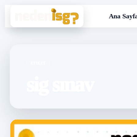
Ana Sayf
ETIKET
sig sınav