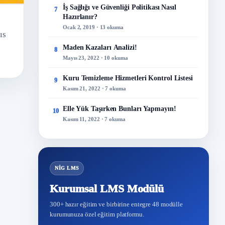
İş Sağlığı ve Güvenliği Politikası Nasıl
7
Hazırlanır?
Ocak 2, 2019 · 13 okuma
ıs
Maden Kazaları Analizi!
8
Mayıs 23, 2022 · 10 okuma
Kuru Temizleme Hizmetleri Kontrol Listesi
9
Kasım 21, 2022 · 7 okuma
Elle Yük Taşırken Bunları Yapmayın!
10
Kasım 11, 2022 · 7 okuma
NİG LMS
Kurumsal LMS Modülü
300+ hazır eğitim ve birbirine entegre 48 modülle
kurumunuza özel eğitim platformu.