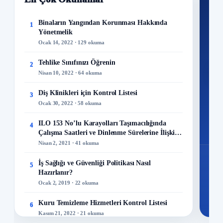
Nİ
Ku
Binaların Yangından Korunması Hakkında
1
Yönetmelik
300+
Ocak 14, 2022 · 129 okuma
kuru
Tehlike Sınıfınızı Öğrenin
2
M
Nisan 10, 2022 · 64 okuma
Diş Klinikleri için Kontrol Listesi
3
Ocak 30, 2022 · 58 okuma
48
ILO 153 No’lu Karayolları Taşımacılığında
4
Mo
Çalışma Saatleri ve Dinlenme Sürelerine İlişkin
Sözleşme
Nisan 2, 2021 · 41 okuma
İş Sağlığı ve Güvenliği Politikası Nasıl
5
Hazırlanır?
Ocak 2, 2019 · 22 okuma
Kuru Temizleme Hizmetleri Kontrol Listesi
6
Kasım 21, 2022 · 21 okuma