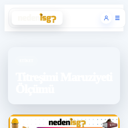
☰
ETIKET
Titreşimi Maruziyeti
Ölçümü