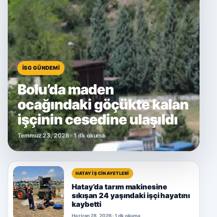
İSG GÜNDEMI
Bolu’da maden
ocağındaki göçükte kalan
işçinin cesedine ulaşıldı
Temmuz 23, 2026 · 1 dk okuma
HATAY İŞ CINAYETLERI
Hatay’da tarım makinesine
sıkışan 24 yaşındaki işçi hayatını
kaybetti
Haziran 28, 2026 · 1 dk okuma