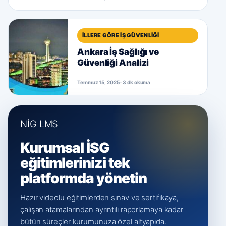
İLLERE GÖRE İŞ GÜVENLIĞI
Ankara İş Sağlığı ve
Güvenliği Analizi
Temmuz 15, 2025 · 3 dk okuma
NİG LMS
Kurumsal İSG
eğitimlerinizi tek
platformda yönetin
Hazır videolu eğitimlerden sınav ve sertifikaya,
çalışan atamalarından ayrıntılı raporlamaya kadar
bütün süreçler kurumunuza özel altyapıda.