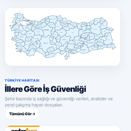
Kırklareli
Edirne
Bartın
Sinop
Kastamonu
Istanbul
Zonguldak
Tekirdağ
Artvin
Ardahan
Karabük
Samsun
Kocaeli
Düzce
Rize
Trabzon
Yalova
Ordu
Giresun
Sakarya
Çankırı
Amasya
Bolu
Kars
Çorum
Gümüşhane
Tokat
Bursa
Bilecik
Çanakkale
Bayburt
Iğdır
Erzurum
Ankara
Balıkesir
Ağrı
Kırıkkale
Erzincan
Eskişehir
Yozgat
Sivas
Kütahya
Kırşehir
Tunceli
Manisa
Bingöl
Muş
Afyonkarahisar
Uşak
Nevşehir
Kayseri
Van
İzmir
Malatya
Elazığ
Bitlis
Aksaray
Konya
Diyarbakır
Isparta
Kahramanmaraş
Aydın
Siirt
Denizli
Niğde
Batman
Adıyaman
Hakkâri
Burdur
Şırnak
Muğla
Osmaniye
Mardin
Şanlıurfa
Antalya
Karaman
Adana
Gaziantep
Mersin
Kilis
Hatay
TÜRKIYE HARITASI
İllere Göre İş Güvenliği
Şehir bazında iş sağlığı ve güvenliği verileri, analizler ve
yerel çalışma hayatı dosyaları.
Tümünü Gör
→