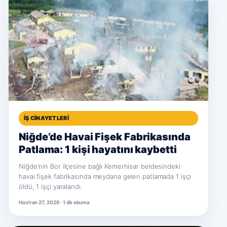
İŞ CINAYETLERI
Niğde’de Havai Fişek Fabrikasında
Patlama: 1 kişi hayatını kaybetti
Niğde'nin Bor ilçesine bağlı Kemerhisar beldesindeki
havai fişek fabrikasında meydana gelen patlamada 1 işçi
öldü, 1 işçi yaralandı.
Haziran 27, 2026 · 1 dk okuma