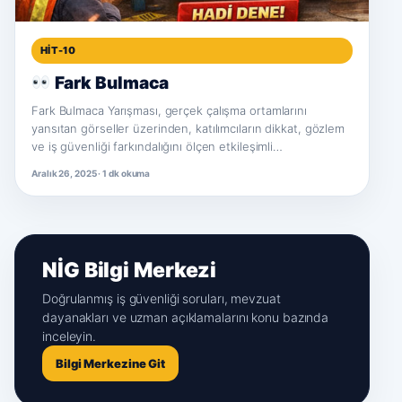
HIT-10
Fark Bulmaca
Fark Bulmaca Yarışması, gerçek çalışma ortamlarını
yansıtan görseller üzerinden, katılımcıların dikkat, gözlem
ve iş güvenliği farkındalığını ölçen etkileşimli…
Aralık 26, 2025 · 1 dk okuma
NİG Bilgi Merkezi
Doğrulanmış iş güvenliği soruları, mevzuat
dayanakları ve uzman açıklamalarını konu bazında
inceleyin.
Bilgi Merkezine Git