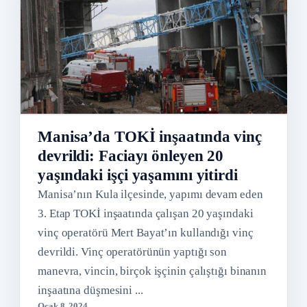
Manisa’da TOKİ inşaatında vinç
devrildi: Faciayı önleyen 20
yaşındaki işçi yaşamını yitirdi
Manisa’nın Kula ilçesinde, yapımı devam eden
3. Etap TOKİ inşaatında çalışan 20 yaşındaki
vinç operatörü Mert Bayat’ın kullandığı vinç
devrildi. Vinç operatörünün yaptığı son
manevra, vincin, birçok işçinin çalıştığı binanın
inşaatına düşmesini ...
Ocak 8, 2024