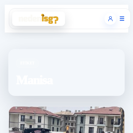
☰
ETIKET
Manisa