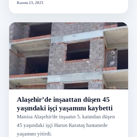
Kasım 23, 2025
Alaşehir’de inşaattan düşen 45
yaşındaki işçi yaşamını kaybetti
Manisa Alaşehir'de inşaatın 5. katından düşen
45 yaşındaki işçi Harun Karataş hastanede
yaşamını yitirdi.