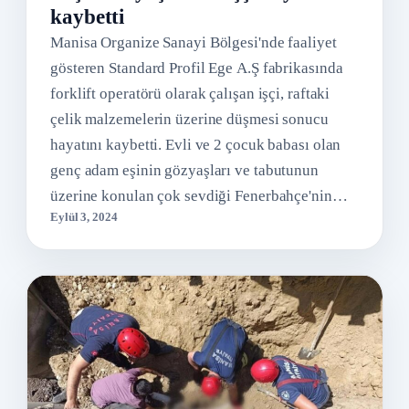
kaybetti
Manisa Organize Sanayi Bölgesi'nde faaliyet
gösteren Standard Profil Ege A.Ş fabrikasında
forklift operatörü olarak çalışan işçi, raftaki
çelik malzemelerin üzerine düşmesi sonucu
hayatını kaybetti. Evli ve 2 çocuk babası olan
genç adam eşinin gözyaşları ve tabutunun
üzerine konulan çok sevdiği Fenerbahçe'nin
Eylül 3, 2024
forması ile son yolculuğuna uğurlandı.