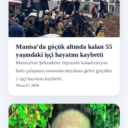
Manisa’da göçük altında kalan 55
yaşındaki işçi hayatını kaybetti
Manisa'nın Şehzadeler ilçesinde kanalizasyon
hattı çalışması sırasında meydana gelen göçükte
1 işçi hayatını kaybetti.
Nisan 17, 2026