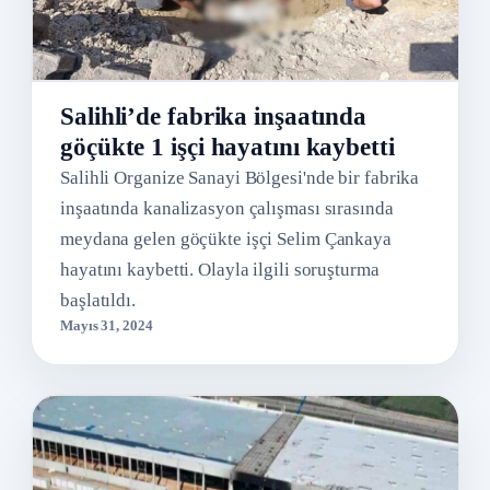
Salihli’de fabrika inşaatında
göçükte 1 işçi hayatını kaybetti
Salihli Organize Sanayi Bölgesi'nde bir fabrika
inşaatında kanalizasyon çalışması sırasında
meydana gelen göçükte işçi Selim Çankaya
hayatını kaybetti. Olayla ilgili soruşturma
başlatıldı.
Mayıs 31, 2024