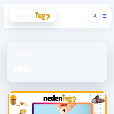
☰
ETIKET
risk