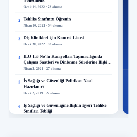
Yönetmelik
300+
Ocak 14, 2022 · 78 okuma
kuru
Tehlike Sınıfınızı Öğrenin
2
M
Nisan 10, 2022 · 54 okuma
Diş Klinikleri için Kontrol Listesi
3
Ocak 30, 2022 · 38 okuma
48
ILO 153 No’lu Karayolları Taşımacılığında
4
Mo
Çalışma Saatleri ve Dinlenme Sürelerine İlişkin
Sözleşme
Nisan 2, 2021 · 27 okuma
İş Sağlığı ve Güvenliği Politikası Nasıl
5
Hazırlanır?
Ocak 2, 2019 · 22 okuma
İş Sağlığı ve Güvenliğine İlişkin İşyeri Tehlike
6
Sınıfları Tebliği
Aralık 8, 2022 · 20 okuma
İş Güvenliği ve Modern Çağın Gereksinimi:
7
Kaliteli İş Ayakkabılarının Önemi