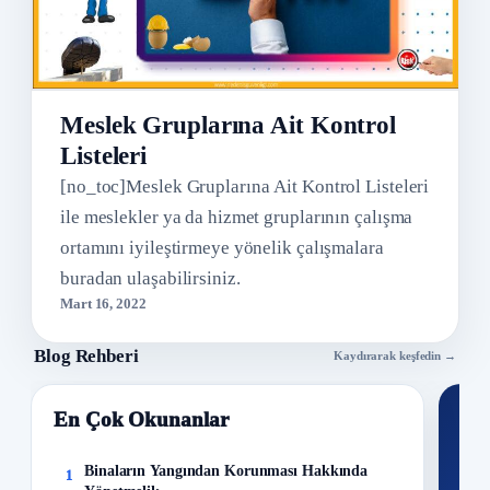
Meslek Gruplarına Ait Kontrol
Listeleri
[no_toc]Meslek Gruplarına Ait Kontrol Listeleri
ile meslekler ya da hizmet gruplarının çalışma
ortamını iyileştirmeye yönelik çalışmalara
buradan ulaşabilirsiniz.
Mart 16, 2022
Blog Rehberi
Kaydırarak keşfedin →
En Çok Okunanlar
Nİ
Ku
Binaların Yangından Korunması Hakkında
1