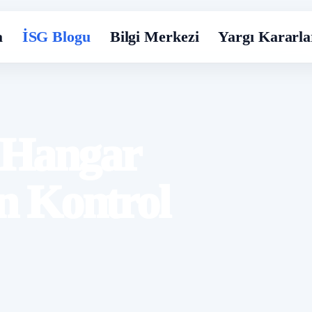
a
İSG Blogu
Bilgi Merkezi
Yargı Kararla
 Hangar
in Kontrol