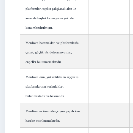
platformları uçakta çalışılacak alan ile
arasında boşluk kalmayacak şekilde
konumlandırılmıştır.
Merdiven basamakları ve platformlarda
çatlak, göçük vb. deformasyonlar,
engeller bulunmamaktadır.
Merdivenlerin, yükseltilebilen seyyar iş
platformlarının korkulukları
bulunmaktadır ve bakımlıdır.
Merdivenler üzerinde çalışma yapılırken
hareket ettirilmemektedir.