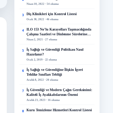
Nisan 10, 2022 · 54 okuma
Diş Klinikleri için Kontrol Listesi
3
Ocak 30, 2022 · 46 okuma
ILO 153 No’lu Karayolları Taşımacılığında
4
Çalışma Saatleri ve Dinlenme Sürelerine
İlişkin Sözleşme
Nisan 2, 2021 · 27 okuma
İş Sağlığı ve Güvenliği Politikası Nasıl
5
Hazırlanır?
Ocak 2, 2019 · 22 okuma
İş Sağlığı ve Güvenliğine İlişkin İşyeri
6
Tehlike Sınıfları Tebliği
Aralık 8, 2022 · 20 okuma
İş Güvenliği ve Modern Çağın Gereksinimi:
7
Kaliteli İş Ayakkabılarının Önemi
Aralık 23, 2023 · 16 okuma
Kuru Temizleme Hizmetleri Kontrol Listesi
8